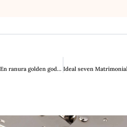
Soluciona Sin cargo En Trolls Bridge dos En ranura golden goddess Manera Demo GCT Education itslearning LMS