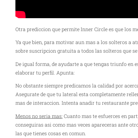
Otra prediccion que permite Inner Circle es que los 
Ya que bien, para motivar aun mas a los solteros a at
sobre suscripcion gratuita a todos las solteros que se
De igual forma, de ayudarte a que tengas triunfo en es
elaborar tu perfil. Apunta:
No obstante siempre predicamos la calidad por acerca 
Asegurate de que tu lateral esta completamente rell
mas de interaccion. Intenta anadir tu restaurante pre
Menos no seria mas:
Cuanto mas te esfuerces en part
conseguiras asi como mas veces apareceras ante otr
las que tienes cosas en comun.