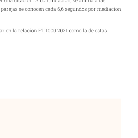
r una citacion. A continuacion, se anima a las
as parejas se conocen cada 6,6 segundos por mediacion
r en la relacion FT 1000 2021 como la de estas