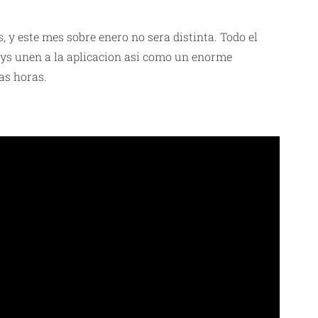
, y este mes sobre enero no sera distinta. Todo el
xys
unen a la aplicacion asi como un enorme
las horas.