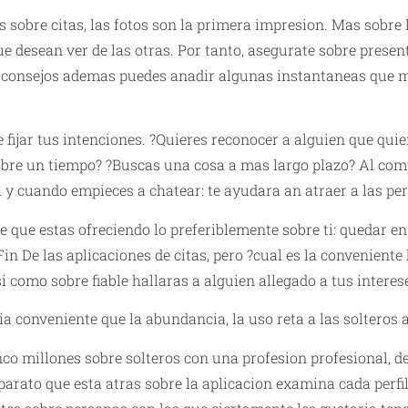
 sobre citas, las fotos son la primera impresion. Mas sobre l
ue desean ver de las otras. Por tanto, asegurate sobre present
os consejos ademas puedes anadir algunas instantaneas que 
 fijar tus intenciones. ?Quieres reconocer a alguien que quie
sobre un tiempo? ?Buscas una cosa a mas largo plazo? Al com
a y cuando empieces a chatear: te ayudara an atraer a las pe
e que estas ofreciendo lo preferiblemente sobre ti: quedar e
in De las aplicaciones de citas, pero ?cual es la conveniente
si como sobre fiable hallaras a alguien allegado a tus interes
ia conveniente que la abundancia, la uso reta a las solteros a
o millones sobre solteros con una profesion profesional, de
aparato que esta atras sobre la aplicacion examina cada perfi