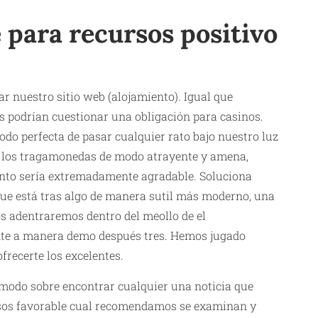
e para recursos positivo
r nuestro sitio web (alojamiento). Igual que
es podrían cuestionar una obligación para casinos.
do perfecta de pasar cualquier rato bajo nuestro luz
 a los tragamonedas de modo atrayente y amena,
ento serí­a extremadamente agradable. Soluciona
que está tras algo de manera sutil más moderno, una
os adentraremos dentro del meollo de el
rente a manera demo después tres. Hemos jugado
frecerte los excelentes.
ómodo sobre encontrar cualquier una noticia que
cursos favorable cual recomendamos se examinan y