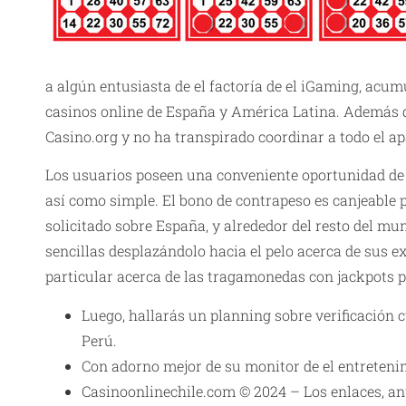
a algún entusiasta de el factoría de el iGaming, acum
casinos online de España y América Latina. Además de
Casino.org y no ha transpirado coordinar a todo el ap
Los usuarios poseen una conveniente oportunidad de 
así­ como simple. El bono de contrapeso es canjeable 
solicitado sobre España, y alrededor del resto del m
sencillas desplazándolo hacia el pelo acerca de sus e
particular acerca de las tragamonedas con jackpots p
Luego, hallarás un planning sobre verificación c
Perú.
Con adorno mejor de su monitor de el entretenim
Casinoonlinechile.com © 2024 – Los enlaces, anu