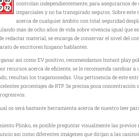
controlan independientemente, para asegurarnos de 
imparciales y no ha transpirado seguros. Sobre este
acerca de cualquier ámbito con total seguridad despl
ulando más de ocho años de vida sobre vivencia igual que esc
 redactar material, se encarga de conservar el nivel del co
arato de escritores hispano hablantes.
ganar así­ como EV positivo, recomendamos Instant play po
por recursos acerca de eficiente, se le recomienda cambiar 
undo, resultan los tragamonedas. Una pertinencia de este en
xcelentes porcentajes de RTP. Se precisa poca concentración 
rogresivos.
ual os será bastante herramienta acerca de nuestro leer para 
iento Plinko, es posible preguntar visualmente las previos
ncio así­ como diferentes imágenes que dirijan a las casinos