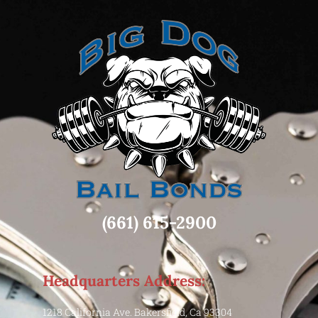
(661) 615-2900
Headquarters Address:
1218 California Ave. Bakersfield, Ca 93304