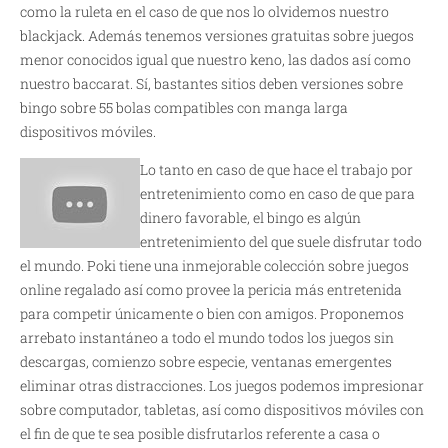
como la ruleta en el caso de que nos lo olvidemos nuestro
blackjack. Además tenemos versiones gratuitas sobre juegos
menor conocidos igual que nuestro keno, las dados así­ como
nuestro baccarat. Sí, bastantes sitios deben versiones sobre
bingo sobre 55 bolas compatibles con manga larga
dispositivos móviles.
Lo tanto en caso de que hace el trabajo por
entretenimiento como en caso de que para
dinero favorable, el bingo es algún
entretenimiento del que suele disfrutar todo
el mundo. Poki tiene una inmejorable colección sobre juegos
online regalado así­ como provee la pericia más entretenida
para competir únicamente o bien con amigos. Proponemos
arrebato instantáneo a todo el mundo todos los juegos sin
descargas, comienzo sobre especie, ventanas emergentes
eliminar otras distracciones. Los juegos podemos impresionar
sobre computador, tabletas, así­ como dispositivos móviles con
el fin de que te sea posible disfrutarlos referente a casa o