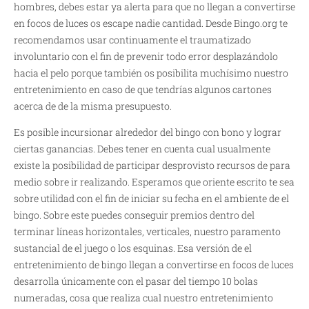
hombres, debes estar ya alerta para que no llegan a convertirse
en focos de luces os escape nadie cantidad. Desde Bingo.org te
recomendamos usar continuamente el traumatizado
involuntario con el fin de prevenir todo error desplazándolo
hacia el pelo porque también os posibilita muchísimo nuestro
entretenimiento en caso de que tendrí­as algunos cartones
acerca de de la misma presupuesto.
Es posible incursionar alrededor del bingo con bono y lograr
ciertas ganancias. Debes tener en cuenta cual usualmente
existe la posibilidad de participar desprovisto recursos de para
medio sobre ir realizando. Esperamos que oriente escrito te sea
sobre utilidad con el fin de iniciar su fecha en el ambiente de el
bingo. Sobre este puedes conseguir premios dentro del
terminar líneas horizontales, verticales, nuestro paramento
sustancial de el juego o los esquinas. Esa versión de el
entretenimiento de bingo llegan a convertirse en focos de luces
desarrolla únicamente con el pasar del tiempo 10 bolas
numeradas, cosa que realiza cual nuestro entretenimiento