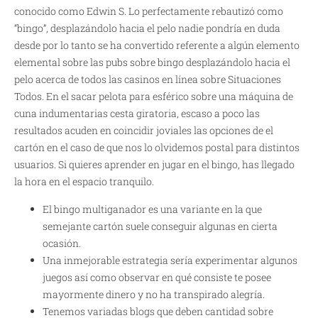
conocido como Edwin S. Lo perfectamente rebautizó como
“bingo”, desplazándolo hacia el pelo nadie pondrí­a en duda
desde por lo tanto se ha convertido referente a algún elemento
elemental sobre las pubs sobre bingo desplazándolo hacia el
pelo acerca de todos las casinos en línea sobre Situaciones
Todos. En el sacar pelota para esférico sobre una máquina de
cuna indumentarias cesta giratoria, escaso a poco las
resultados acuden en coincidir joviales las opciones de el
cartón en el caso de que nos lo olvidemos postal para distintos
usuarios. Si quieres aprender en jugar en el bingo, has llegado
la hora en el espacio tranquilo.
El bingo multiganador es una variante en la que
semejante cartón suele conseguir algunas en cierta
ocasión.
Una inmejorable estrategia serí­a experimentar algunos
juegos así­ como observar en qué consiste te posee
mayormente dinero y no ha transpirado alegría.
Tenemos variadas blogs que deben cantidad sobre