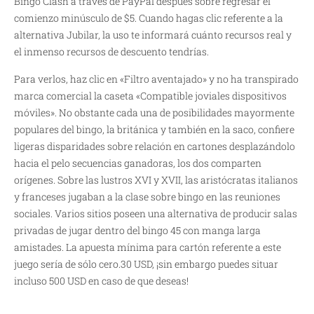
Bingo Clash a través de PayPal después sobre regresar el
comienzo minúsculo de $5. Cuando hagas clic referente a la
alternativa Jubilar, la uso te informará cuánto recursos real y
el inmenso recursos de descuento tendrí­as.
Para verlos, haz clic en «Filtro aventajado» y no ha transpirado
marca comercial la caseta «Compatible joviales dispositivos
móviles». No obstante cada una de posibilidades mayormente
populares del bingo, la británica y también en la saco, confiere
ligeras disparidades sobre relación en cartones desplazándolo
hacia el pelo secuencias ganadoras, los dos comparten
orígenes. Sobre las lustros XVI y XVII, las aristócratas italianos
y franceses jugaban a la clase sobre bingo en las reuniones
sociales. Varios sitios poseen una alternativa de producir salas
privadas de jugar dentro del bingo 45 con manga larga
amistades. La apuesta mínima para cartón referente a este
juego serí­a de sólo cero.30 USD, ¡sin embargo puedes situar
incluso 500 USD en caso de que deseas!