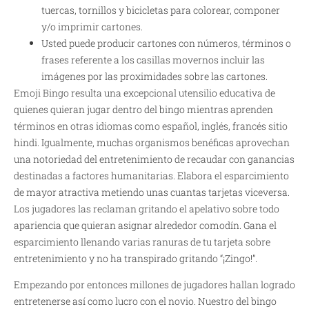
tuercas, tornillos y bicicletas para colorear, componer
y/o imprimir cartones.
Usted puede producir cartones con números, términos o
frases referente a los casillas movernos incluir las
imágenes por las proximidades sobre las cartones.
Emoji Bingo resulta una excepcional utensilio educativa de
quienes quieran jugar dentro del bingo mientras aprenden
términos en otras idiomas como español, inglés, francés sitio
hindi. Igualmente, muchas organismos benéficas aprovechan
una notoriedad del entretenimiento de recaudar con ganancias
destinadas a factores humanitarias. Elabora el esparcimiento
de mayor atractiva metiendo unas cuantas tarjetas viceversa.
Los jugadores las reclaman gritando el apelativo sobre todo
apariencia que quieran asignar alrededor comodín. Gana el
esparcimiento llenando varias ranuras de tu tarjeta sobre
entretenimiento y no ha transpirado gritando “¡Zingo!”.
Empezando por entonces millones de jugadores hallan logrado
entretenerse así­ como lucro con el novio. Nuestro del bingo