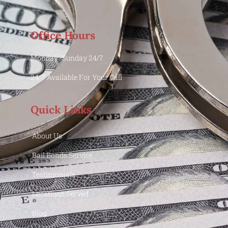
Office Hours
Monday -Sunday 24/7
24/7 Available For Your Call
Quick Links
About Us
Bail Bonds Service
Testimonials
Locations Served
Blog