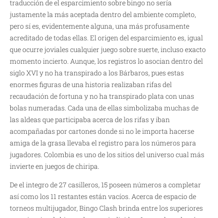
traducción de el esparcimiento sobre bingo no serí­a
justamente la más aceptada dentro del ambiente completo,
pero sí es, evidentemente alguna, una más profusamente
acreditado de todas ellas. El origen del esparcimiento es, igual
que ocurre joviales cualquier juego sobre suerte, incluso exacto
momento incierto. Aunque, los registros lo asocian dentro del
siglo XVI y no ha transpirado a los Bárbaros, pues estas
enormes figuras de una historia realizaban rifas del
recaudación de fortuna y no ha transpirado plata con unas
bolas numeradas. Cada una de ellas simbolizaba muchas de
las aldeas que participaba acerca de los rifas y iban
acompañadas por cartones donde si no le importa hacerse
amiga de la grasa llevaba el registro para los números para
jugadores. Colombia es uno de los sitios del universo cual más
invierte en juegos de chiripa.
De el integro de 27 casilleros, 15 poseen números a completar
así­ como los 11 restantes están vacíos. Acerca de espacio de
torneos multijugador, Bingo Clash brinda entre los superiores