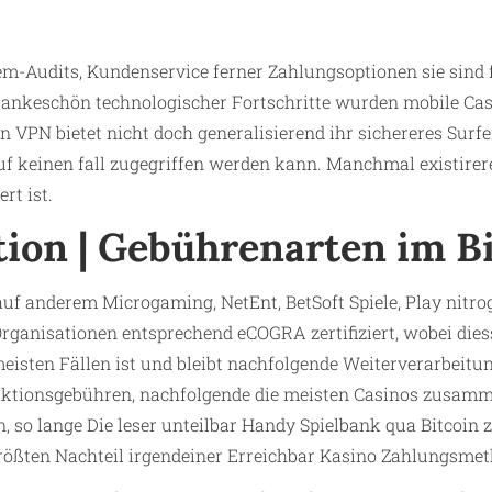
em-Audits, Kundenservice ferner Zahlungsoptionen sie sind 
ankeschön technologischer Fortschritte wurden mobile Cas
n VPN bietet nicht doch generalisierend ihr sichereres Surfe
 auf keinen fall zugegriffen werden kann. Manchmal existir
rt ist.
tion | Gebührenarten im B
auf anderem Microgaming, NetEnt, BetSoft Spiele, Play nitr
rganisationen entsprechend eCOGRA zertifiziert, wobei diesse
eisten Fällen ist und bleibt nachfolgende Weiterverarbeitun
saktionsgebühren, nachfolgende die meisten Casinos zusamm
en, so lange Die leser unteilbar Handy Spielbank qua Bitcoi
rößten Nachteil irgendeiner Erreichbar Kasino Zahlungsmet