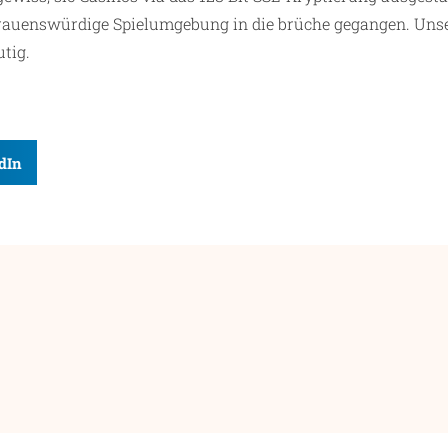
ertrauenswürdige Spielumgebung in die brüche gegangen. Uns
tig.
dIn