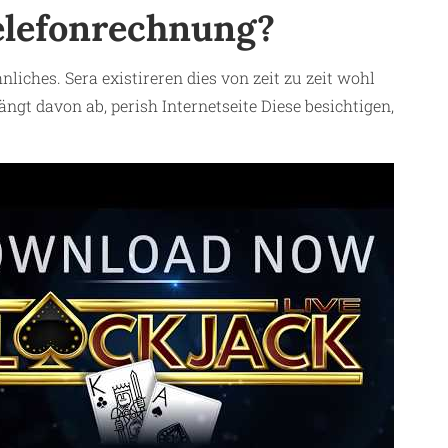
Telefonrechnung?
iches. Sera existireren dies von zeit zu zeit wohl
ängt davon ab, perish Internetseite Diese besichtigen,
.