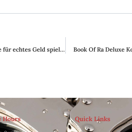
Bitcoin Spielbank Online -Casino -Spiele für echtes Geld spielen Kollation: beste BTC Casinos 2025
Book Of Ra Deluxe 
e Hours
Quick Links