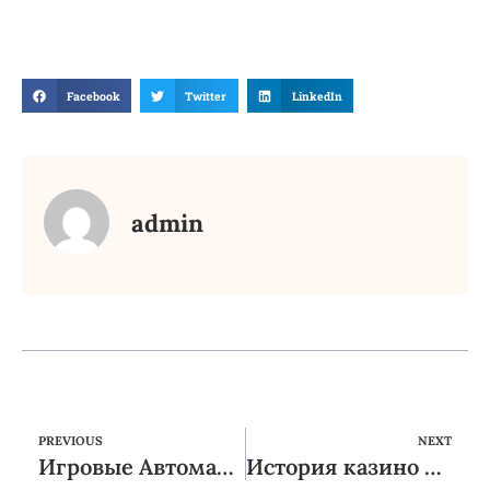
Facebook
Twitter
LinkedIn
admin
PREVIOUS
NEXT
Игровые Автоматы Играть Бесплатно Онлайн Без Регистрации Слот Ревью
История казино без депозита: от истоков до сегодня