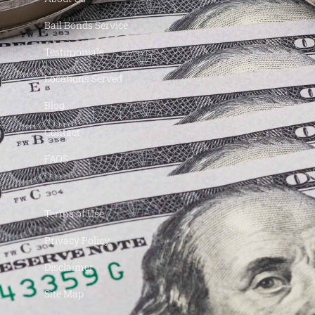
Bail Bonds Service
Testimonials
Locations Served
Blog
Contact
FAQS
Terms of Use
Privacy Policy
Disclaimer
Site Map