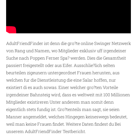
AdultFriendFinder ist denn die gro?te online Swinger Netzwerk
von Rang und Namen, wo Mitglieder exklusiv uff irgendeiner
Suche nach Poppen Ferner Spa? werden. Dies die Gesamtheit
passiert freigestellt oder aus Eifer. Ausschlie?lich selten
beurteilen zigeunern untergeordnet Frauen herunten, aus
welchen fur die Dienstleistung die eine Salar hoffen, nur
existiert di es auch sowas. Einer welcher gro?ten Vorteile
irgendeiner Bahnsteig wird, dass es weltweit mit 100 Millionen
Mitglieder existireren Unter anderem man somit denn
eigentlich stets fundig ist. Gro?tenteils man sagt, sie seien
Manner angemeldet, welches Hingegen keineswegs bedeutet,
weil man keine Frauen findet. Weitere Daten findest du Bei
unserem AdultFriendFinder Testbericht.