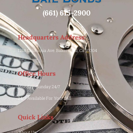
(661) 615-2900
Headquarters Address:
1218 California Ave. Bakersfield, Ca 93304
Office Hours
Monday -Sunday 24/7
24/7 Available For Your Call
Quick Links
About Us