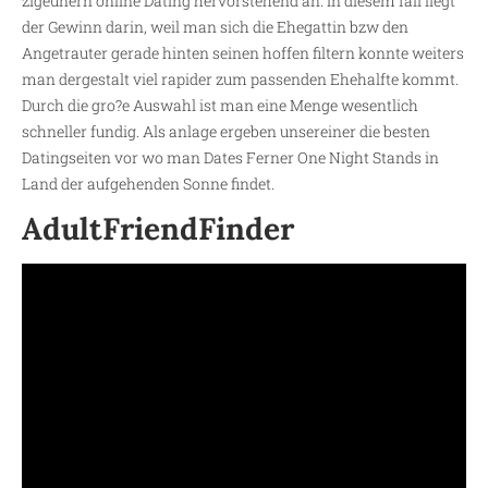
zigeunern online Dating hervorstehend an. In diesem fall liegt
der Gewinn darin, weil man sich die Ehegattin bzw den
Angetrauter gerade hinten seinen hoffen filtern konnte weiters
man dergestalt viel rapider zum passenden Ehehalfte kommt.
Durch die gro?e Auswahl ist man eine Menge wesentlich
schneller fundig. Als anlage ergeben unsereiner die besten
Datingseiten vor wo man Dates Ferner One Night Stands in
Land der aufgehenden Sonne findet.
AdultFriendFinder