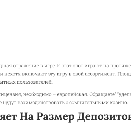
дшая отражение в игре. И этот слот играют на протяж
 нехотя включают эту игру в свой ассортимент. Пло
пытных пользователей.
ицензия, необходимо – европейская. Обращаете” “удел
е будут взаимодействовать с сомнительными казино.
яет На Размер Депозито
?