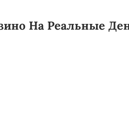
инo Нa Peaльныe Дeн