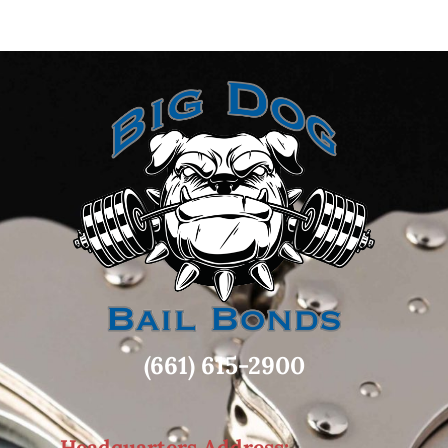
(661) 615-2900
Headquarters Address: