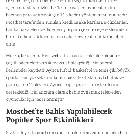
sekmesine gidin, ödeme sistemini seçin, tutarı belirtin ve
işlemi onaylayın. Mostbet’te Türkiye’den oyunculara lira
bazında para yatırmak için 10’a kadar yöntem sunulmaktadır.
Mostbet tarafından sunulan kredi/banka kartları, e-cüzdanlar,
banka havaleleri ve diğerleri gibi para çekme seçeneklerinden
birini kullanarak kazancınızı nakde çevirebilirsiniz
mostbet
giriş
.
Marka, bêtisier türkiye web sitesi için birçok dilde olduğu ve
çeşitli ödemelerin artık mevcut hale geldiği için önemli
ilerlemeler kaydetti. Ayrıca futbol, basketbol ve tenis gibi büyük
sporlar için yüksek oranlar empieza tek tıklamayla bahis ve
para çekme” “işlevleri. Ayrıca kripto pra birimi işlemlerini
desteklediği için anonim olarak bahis oynamak talep eden
oyuncular için tasarlanmıştır.
Mostbet’te Bahis Yapılabilecek
Popüler Spor Etkinlikleri
Sizde siteye ulaşımda giriş sorunu ile karşılaşmamak için bizi