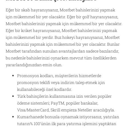
Eğer bir skab hayranıysanız, Mostbet bahislerinizi yapmak
için mükemmel bir yer olacaktır. Eğer bir golf hayranıysanız,
Mostbet bahislerinizi yapmak için mükemmel bir yer olacaktır.
Eğer bir kriket hayranıysanız, Mostbet bahislerinizi yapmak
için mükemmel bir yerdir. Buz hokeyi hayranıysanız, Mostbet
bahislerinizi yapmak için mükemmel bir yer olacaktır. Bunlar
Mostbet tarafından sunulan avantajlardan sadece bazılarıdır,
bu nedenle bahislerinizi oynarken mevcut tüm özelliklerden
yararlandığınızdan emin olun.
Promosyon kodları, müşterilerin hizmetlerde
promosyon teklifi veya indirim talep etmek için
kullanabileceği özel kodlardır.
Türk bahisçilerin kullanmasına izin verilen popüler
ödeme sistemleri; PayTM, popüler bankalar,
Visa/MasterCard, Skrill empieza Neteller aracılığıyla.
Kumarhanede bonusla oynamak istiyorsanız, yatırılan
tutarın% 100’ünün ilk para yatırma işlemini yaptıktan