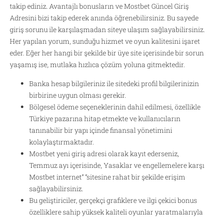
takip ediniz. Avantajlı bonusların ve Mostbet Güncel Giriş
Adresini bizi takip ederek anında öğrenebilirsiniz. Bu sayede
giriş sorunu ile karşılaşmadan siteye ulaşım sağlayabilirsiniz.
Her yapılan yorum, sunduğu hizmet ve oyun kalitesini işaret
eder. Eğer her hangi bir şekilde bir üye site içerisinde bir sorun
yaşamış ise, mutlaka hızlıca çözüm yoluna gitmektedir.
Banka hesap bilgileriniz ile sitedeki profil bilgilerinizin
birbirine uygun olması gerekir.
Bölgesel ödeme seçeneklerinin dahil edilmesi, özellikle
Türkiye pazarına hitap etmekte ve kullanıcıların
tanınabilir bir yapı içinde finansal yönetimini
kolaylaştırmaktadır.
Mostbet yeni giriş adresi olarak kayıt ederseniz,
Temmuz ayı içerisinde, Yasaklar ve engellemelere karşı
Mostbet internet” “sitesine rahat bir şekilde erişim
sağlayabilirsiniz.
Bu geliştiriciler, gerçekçi grafiklere ve ilgi çekici bonus
özelliklere sahip yüksek kaliteli oyunlar yaratmalarıyla