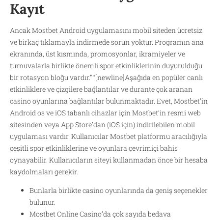
Kayıt
Ancak Mostbet Android uygulamasını mobil siteden ücretsiz
ve birkaç tıklamayla indirmede sorun yoktur. Programın ana
ekranında, üst kısmında, promosyonlar, ikramiyeler ve
turnuvalarla birlikte önemli spor etkinliklerinin duyurulduğu
bir rotasyon bloğu vardır.” “[newline]Aşağıda en popüler canlı
etkinliklere ve çizgilere bağlantılar ve durante çok aranan
casino oyunlarına bağlantılar bulunmaktadır. Evet, Mostbet’in
Android os ve iOS tabanlı cihazlar için Mostbet’in resmi web
sitesinden veya App Store’dan (iOS için) indirilebilen mobil
uygulaması vardır. Kullanıcılar Mostbet platformu aracılığıyla
çeşitli spor etkinliklerine ve oyunlara çevrimiçi bahis
oynayabilir. Kullanıcıların siteyi kullanmadan önce bir hesaba
kaydolmaları gerekir.
Bunlarla birlikte casino oyunlarında da geniş seçenekler
bulunur.
Mostbet Online Casino’da çok sayıda bedava