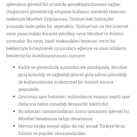
işlemlerin güvenli bir ortamda gerçekleştirilmesini sağlar.
Olağanüstü güvenilirliği empieza kullanıcı merkezli tasarımı
nedeniyle Mostbet Uygulaması, Türkiye’deki bahisçiler
arasında önde gelen bir seçenektir. Türkiye’nin on the internet
oyun pazarındaki durante yenilikçi oyun Mostbet’in Aviator
oyunudur. Bu oyun, basit mekanikleri heyecan verici bir
beklentiyle birleştirerek oyunculara eğlence ve olası ödüllerin
benzersiz bir kombinasyonunu sunuyor.
Kalite ve güvenilirlik açısından ele alındığında, Mostbet
giriş kolaylığı ve sağladığı güncel giriş adresi güncelliği
ile kullanıcılarına mükemmel bir hizmet sunma
peşindedir.
Çevrimiçi spor bahisleri, milyonlarca insanın çeşitli spor
dallarına bahis oynadığı devasa bir sektördür.
Bu adımları tamamladıktan sonra tamamen işlevsel bir
Mostbet hesabınıza sahip olmalısınız.
Mevcut başka sosyal ağlar da var, ancak Türkiye’de az
bilinen ve popüler olmayanlardan.