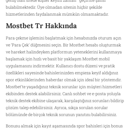
geniş olan sitede kişiler keyifli zaman” “geçirme şansı
bulabilmektedir. Üye olmadan sitenin hiçbir şekilde
hizmetlerinden faydalanmak mümkün olmamaktadır.
Mostbet Tr Hakkında
Para çekme işlemini başlatmak için hesabınızda oturum açın
ve ‘Para Çek’ düğmesini seçin. Bir Mostbet hesabı oluşturmak
ve hareket halindeyken platformun yeteneklerini kullanmaya
başlamak için hızlı ve basit bir yaklaşım Mostbet mobil
uygulamasını indirmektir. Kullanıcı dostu düzeni ve pratik
özellikleri sayesinde bahislerinizden empieza keyif aldığınız
spor etkinliklerinden haberdar olmak için ideal bir yöntemdir.
Mostbet’te yaşadığınız teknik sorunlar için müşteri hizmetleri
ekibinden destek alabilirsiniz. Canlı sohbet ve e-posta yoluyla
teknik destek ekibine ulaşarak, karşılaştığınız sorunları bildirip
çözüm talep edebilirsiniz. Ayrıca, sıkça sorulan sorular
bölümünde de birçok teknik sorunun yanıtını bulabilirsiniz.
Bonusu almak için kayıt aşamasında spor bahisleri için bonus