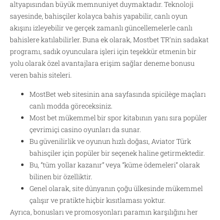
altyapısından büyük memnuniyet duymaktadır. Teknoloji
sayesinde, bahisçiler kolayca bahis yapabilir, canlı oyun
akışını izleyebilir ve gerçek zamanlı güncellemelerle canlı
bahislere katılabilirler. Buna ek olarak, Mostbet TR’nin sadakat
programı, sadık oyunculara işleri için teşekkür etmenin bir
yolu olarak özel avantajlara erişim sağlar
deneme bonusu
veren bahis siteleri
.
MostBet web sitesinin ana sayfasında spicilège maçları
canlı modda göreceksiniz.
Most bet mükemmel bir spor kitabının yanı sıra popüler
çevrimiçi casino oyunları da sunar.
Bu güvenilirlik ve oyunun hızlı doğası, Aviator Türk
bahisçiler için popüler bir seçenek haline getirmektedir.
Bu, “tüm yollar kazanır” veya “küme ödemeleri” olarak
bilinen bir özelliktir.
Genel olarak, site dünyanın çoğu ülkesinde mükemmel
çalışır ve pratikte hiçbir kısıtlaması yoktur.
Ayrıca, bonusları ve promosyonları paramın karşılığını her