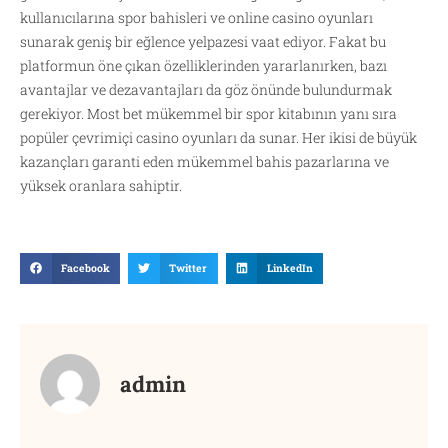
kullanıcılarına spor bahisleri ve online casino oyunları
sunarak geniş bir eğlence yelpazesi vaat ediyor. Fakat bu
platformun öne çıkan özelliklerinden yararlanırken, bazı
avantajlar ve dezavantajları da göz önünde bulundurmak
gerekiyor. Most bet mükemmel bir spor kitabının yanı sıra
popüler çevrimiçi casino oyunları da sunar. Her ikisi de büyük
kazançları garanti eden mükemmel bahis pazarlarına ve
yüksek oranlara sahiptir.
Facebook
Twitter
LinkedIn
admin