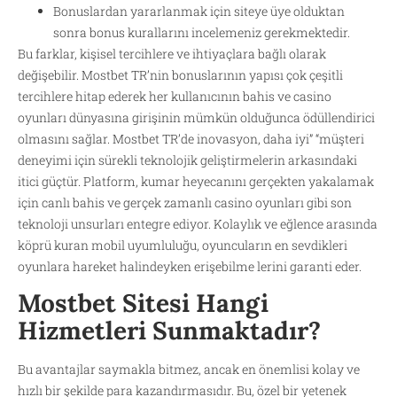
Bonuslardan yararlanmak için siteye üye olduktan
sonra bonus kurallarını incelemeniz gerekmektedir.
Bu farklar, kişisel tercihlere ve ihtiyaçlara bağlı olarak
değişebilir. Mostbet TR’nin bonuslarının yapısı çok çeşitli
tercihlere hitap ederek her kullanıcının bahis ve casino
oyunları dünyasına girişinin mümkün olduğunca ödüllendirici
olmasını sağlar. Mostbet TR’de inovasyon, daha iyi” “müşteri
deneyimi için sürekli teknolojik geliştirmelerin arkasındaki
itici güçtür. Platform, kumar heyecanını gerçekten yakalamak
için canlı bahis ve gerçek zamanlı casino oyunları gibi son
teknoloji unsurları entegre ediyor. Kolaylık ve eğlence arasında
köprü kuran mobil uyumluluğu, oyuncuların en sevdikleri
oyunlara hareket halindeyken erişebilme lerini garanti eder.
Mostbet Sitesi Hangi
Hizmetleri Sunmaktadır?
Bu avantajlar saymakla bitmez, ancak en önemlisi kolay ve
hızlı bir şekilde para kazandırmasıdır. Bu, özel bir yetenek