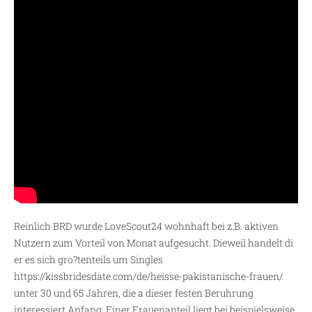
Reinlich BRD wurde LoveScout24 wohnhaft bei z.B. aktiven
Nutzern zum Vorteil von Monat aufgesucht.
Dieweil handelt di
er es sich gro?tenteils um Singles
https://kissbridesdate.com/de/heisse-pakistanische-frauen/
unter 30 und 65 Jahren, die a dieser festen Beruhrung
interessiert Anfang. Einer Frauenanteil liegt bei beispielsweise