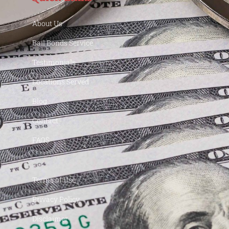
About Us
Bail Bonds Service
Testimonials
Locations Served
Blog
Contact
FAQS
Terms of Use
Privacy Policy
Disclaimer