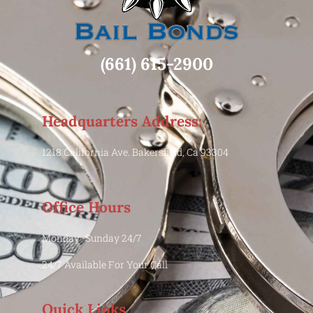
(661) 615-2900
Headquarters Address:
1218 California Ave. Bakersfield, Ca 93304
Office Hours
Monday -Sunday 24/7
24/7 Available For Your Call
Quick Links