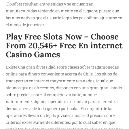
Cloudbet resultan entretenidas y se encuentran
manufacturadas teniendo en mente en el jugador, puesto que
las alternativas que el usuario logra les posibilitan ajustarse en
el modo de juguetear.
Play Free Slots Now – Choose
From 20,546+ Free En internet
Casino Games
Existe una gran diversidad sobre clases sobre tragamonedas
online para dinero conveniente acerca de Chile. Los sitios de
tragaperras en internet mayormente reputados, igual que
algunos que os ofrecemos, disponen con una gran gran listado
sobre precios sobre al completo variante, aunque
naturalmente algunos operadores destacan para referente a
demás acerca de todo género particular. El conjunto de las
operadores llevan un tejido joviales unas 500 precios sobre
criterios excesivamente diferentes, por lo cual saber en que