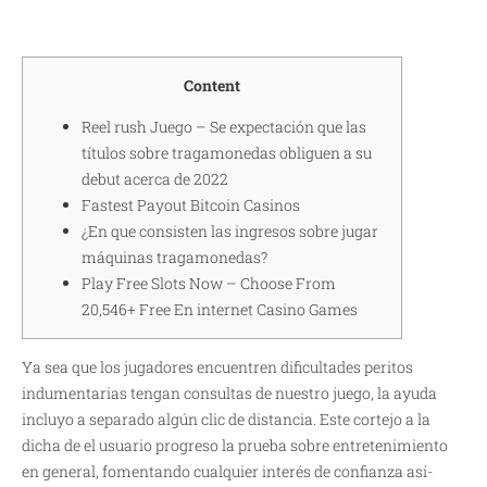
Content
Reel rush Juego – Se expectación que las
títulos sobre tragamonedas obliguen a su
debut acerca de 2022
Fastest Payout Bitcoin Casinos
¿En que consisten las ingresos sobre jugar
máquinas tragamonedas?
Play Free Slots Now – Choose From
20,546+ Free En internet Casino Games
Ya sea que los jugadores encuentren dificultades peritos
indumentarias tengan consultas de nuestro juego, la ayuda
incluyo a separado algún clic de distancia. Este cortejo a la
dicha de el usuario progreso la prueba sobre entretenimiento
en general, fomentando cualquier interés de confianza así­