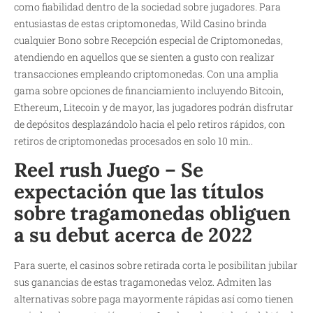
como fiabilidad dentro de la sociedad sobre jugadores.
Para
entusiastas de estas criptomonedas, Wild Casino brinda
cualquier Bono sobre Recepción especial de Criptomonedas,
atendiendo en aquellos que se sienten a gusto con realizar
transacciones empleando criptomonedas. Con una amplia
gama sobre opciones de financiamiento incluyendo Bitcoin,
Ethereum, Litecoin y de mayor, las jugadores podrán disfrutar
de depósitos desplazándolo hacia el pelo retiros rápidos, con
retiros de criptomonedas procesados en solo 10 min..
Reel rush Juego – Se
expectación que las títulos
sobre tragamonedas obliguen
a su debut acerca de 2022
Para suerte, el casinos sobre retirada corta le posibilitan jubilar
sus ganancias de estas tragamonedas veloz. Admiten las
alternativas sobre paga mayormente rápidas así­ como tienen