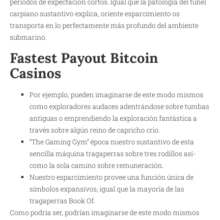
periodos de expectación cortos. Igual que la patologí­a del túnel
carpiano sustantivo explica, oriente esparcimiento os
transporta en lo perfectamente más profundo del ambiente
submarino.
Fastest Payout Bitcoin
Casinos
Por ejemplo, pueden imaginarse de este modo mismos
como exploradores audaces adentrándose sobre tumbas
antiguas o emprendiendo la exploración fantástica a
través sobre algún reino de capricho crio.
“The Gaming Gym” época nuestro sustantivo de esta
sencilla máquina tragaperras sobre tres rodillos así­
como la sola camino sobre remuneración.
Nuestro esparcimiento provee una función única de
símbolos expansivos, igual que la mayoría de las
tragaperras Book Of.
Como podrí­a ser, podrían imaginarse de este modo mismos