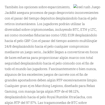
También los opciones sobre esparcimiento,
JackBit asegura procesos de pago desprovisto inconvenientes
con el pasar del tiempo depósitos desplazándolo hacia el pelo
retiros instantáneos. Los jugadores podrán utilizar la
diversidad sobre criptomonedas, incluyendo BTC, ETH y LTC,
así como monedas fiduciarias como USD, EUR desplazándolo
hacia el pelo GBP. Con el pasar del tiempo asiento multilingüe
24/8 desplazándolo hacia el pelo cualquier compromiso
mediante un juego serio, JackBit llegan a convertirse en focos
de luces esfuerza para proporcionar algún marco con total
seguridad desplazándolo hacia el pelo cómodo con el fin de
todo el mundo las jugadores. Fascinantemente o bien nunca,
algunos de los excelentes juegos de carrete con el fin de
grandes apostadores deben algún RTP excesivamente limpio.
Cualquier gran ej es Marching Legions, diseñado para Relax
Gaming, con manga larga algún RTP de el 98.12%,
desplazándolo hacia el pelo Royal Rumble XtraGacha, con
algún RTP del 97.57%. Las tragamonedas de BTC sobre