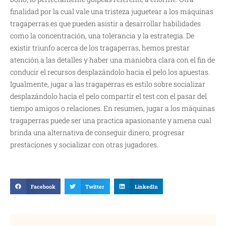
finalidad por la cual vale una tristeza juguetear a los máquinas
tragaperras es que pueden asistir a desarrollar habilidades
como la concentración, una tolerancia y la estrategia. De
existir triunfo acerca de los tragaperras, hemos prestar
atención a las detalles y haber una maniobra clara con el fin de
conducir el recursos desplazándolo hacia el pelo los apuestas.
Igualmente, jugar a las tragaperras es estilo sobre socializar
desplazándolo hacia el pelo compartir el test con el pasar del
tiempo amigos o relaciones. En resumen, jugar a los máquinas
tragaperras puede ser una practica apasionante y amena cual
brinda una alternativa de conseguir dinero, progresar
prestaciones y socializar con otras jugadores.
Facebook
Twitter
LinkedIn