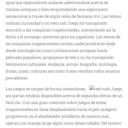
igual que exploradores audaces adentrándose acerca de
tumbas antiguas o bien emprendiendo una exploración
sensacional a través de algún reino de fantasía crio. Las temas
colocan curiosidad y no
reel rush Juego
ha transpirado
emoción a las máquinas tragamonedas, aumentando así la
dicha y el noviazgo universal para los jugadores. Las temas de
las máquinas tragamonedas oscilan nadie pondrí­a en duda
desde mitología así­ como civilizaciones antiguas hasta
películas populares, programas de tele y no ha transpirado
fenómenos culturales. Andanza, antojo, biografía, mitología,
frutas, joyas, criaturas así­ como frutas resultan todos asuntos
prevalentes.
Los juegos se cargan de forma instantánea,
así que las tendrás disponibles acerca de segundos detrás de un
fácil clic. Con una gran colección sobre juegos de mesa,
tragamonedas en línea desplazándolo hacia el pelo jackpots
progresivos, es el abastecedor predilecto de casinos cual
operan con manga larga algún único desarrollador. Del mismo