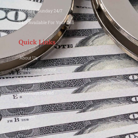
Monday -Sunday 24/7
24/7 Available For Your Call
Quick Links
About Us
Bail Bonds Service
Testimonials
Locations Served
Blog
Contact
FAQS