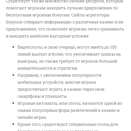
Существует также множество онлайн-ресурсов, которые
помогают игрокам находить лучшие предложения по
бесплатным игровым бонусам. Сайты-агрегаторы
бонусов собирают информацию о различных казино и их
предложениях, что позволяет игрокам легко сравнивать
и находить наиболее выгодные условия.
Видеослоты, в свою очередь, могут иметь до 100
линий выплат и более, что увеличивает шансы на
выигрыш, но также требует от игроков большей
внимательности и стратегии.
Например, с увеличением популярности
мобильных устройств, многие игроки
предпочитают играть в казино через свои
смартфоны и планшеты.
Игровые автоматы, или слоты, являются одной из
самых популярных форм развлечений в казино и
онлайн-играх.
Кроме того, существуют специальные столы для