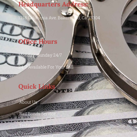
Headquarters Address:
1218 California Ave. Bakersfield, Ca 93304
Office Hours
Monday -Sunday 24/7
24/7 Available For Your Call
Quick Links
About Us
Bail Bonds Service
Testimonials
Locations Served