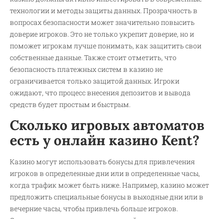
технологии и методы защиты данных. Прозрачность в
вопросах безопасности может значительно повысить
доверие игроков. Это не только укрепит доверие, но и
поможет игрокам лучше понимать, как защитить свои
собственные данные. Также стоит отметить, что
безопасность платежных систем в казино не
ограничивается только защитой данных. Игроки
ожидают, что процесс внесения депозитов и вывода
средств будет простым и быстрым.
Сколько игровых автоматов
есть у онлайн казино Kent?
Казино могут использовать бонусы для привлечения
игроков в определенные дни или в определенные часы,
когда трафик может быть ниже. Например, казино может
предложить специальные бонусы в выходные дни или в
вечерние часы, чтобы привлечь больше игроков.