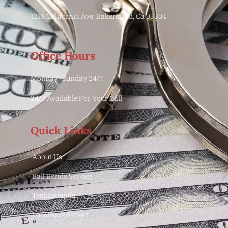
1218 California Ave. Bakersfield, Ca 93304
Office Hours
Monday -Sunday 24/7
24/7 Available For Your Call
Quick Links
About Us
Bail Bonds Service
Testimonials
Locations Served