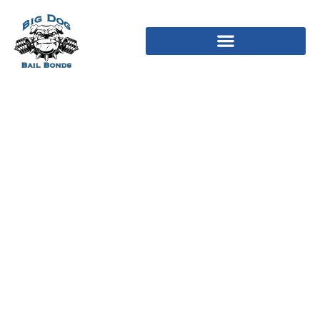
“glücksrad »
Anpassbares Werkzeug
Für Zufällige Auswahl