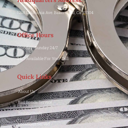
1218 California Ave. Bakersfield, Ca 93304
Office Hours
Monday -Sunday 24/7
24/7 Available For Your Call
Quick Links
About Us
Bail Bonds Service
Testimonials
Locations Served