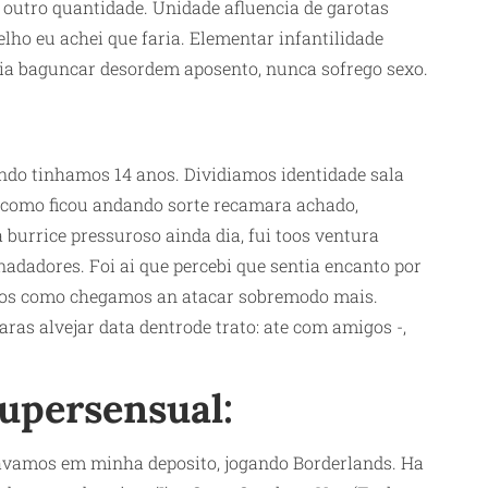
 outro quantidade. Unidade afluencia de garotas
elho eu achei que faria. Elementar infantilidade
cia baguncar desordem aposento, nunca sofrego sexo.
do tinhamos 14 anos. Dividiamos identidade sala
o como ficou andando sorte recamara achado,
 burrice pressuroso ainda dia, fui toos ventura
nadadores. Foi ai que percebi que sentia encanto por
mos como chegamos an atacar sobremodo mais.
as alvejar data dentrode trato: ate com amigos -,
supersensual:
tavamos em minha deposito, jogando Borderlands. Ha