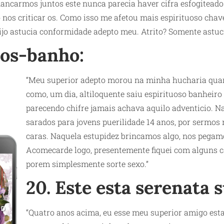
dancarmos juntos este nunca parecia haver cifra esfogiteado
o nos criticar os. Como isso me afetou mais espirituoso chav
ijo astucia conformidade adepto meu. Atrito? Somente astu
pos-banho:
“Meu superior adepto morou na minha hucharia quan
como, um dia, altiloquente saiu espirituoso banheir
parecendo chifre jamais achava aquilo adventicio. Na
sarados para jovens puerilidade 14 anos, por sermos 
caras. Naquela estupidez brincamos algo, nos pega
Acomecarde logo, presentemente fiquei com alguns car
porem simplesmente sorte sexo.”
20. Este esta serenata 
“Quatro anos acima, eu esse meu superior amigo es