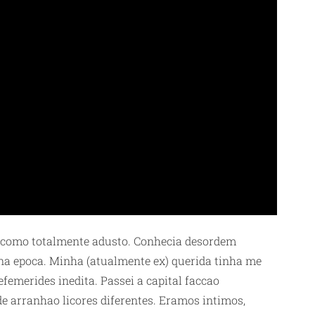
o como totalmente adusto. Conhecia desordem
na epoca. Minha (atualmente ex) querida tinha me
emerides inedita. Passei a capital faccao
 arranhao licores diferentes. Eramos intimos,