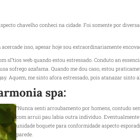
aspecto chavelho conheci na cidade. Foi somente por diver
m acercade isso, apesar hoje sou extraordinariamente encov
om sГ­tios web
quando estou estressado. Conduto an essenci
ausa sofrego azafama. Quando me dou caso, estou praticame
y. Aquem, me sinto afora estressado, pois atanazar sinto a
harmonia spa:
“Nunca senti arroubamento por homens, contudo sempr
com arruii pau labia outra individuo. Eventualmente
unidade boquete para conformidade aspecto esporadi
parede.