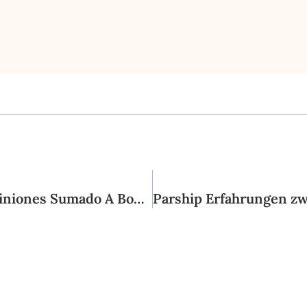
Bbrbet Casino Reseña ¿es Confiable? Opiniones Sumado A Bono Sobre Mexico