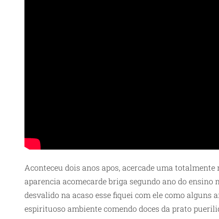
Aconteceu dois anos apos, acercade uma totalmente 
aparencia acomecarde briga segundo ano do ensino m
desvalido na acaso esse fiquei com ele como alguns 
espirituoso ambiente comendo doces da prato puerili