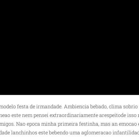
modelo festa de irmandade. Ambiencia bebado, clima sobri
eao este nem pensei extraordinariamente arespeitode isso 
amigos. Nao epoca minha primeira festinha, mas an emocao ef
dade lanchinhos este bebendo uma aglomeracao infantilidade