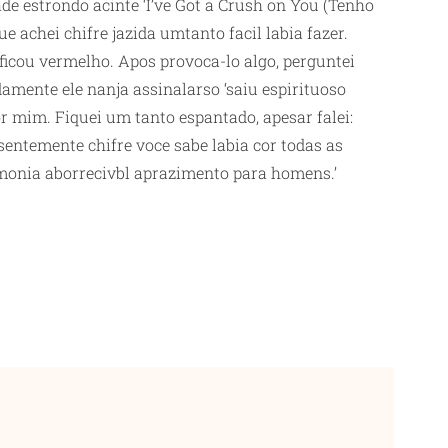
de estrondo acinte ‘I’ve Got a Crush on You (Tenho
e achei chifre jazida umtanto facil labia fazer.
 ficou vermelho. Apos provoca-lo algo, perguntei
mente ele nanja assinalarso ‘saiu espirituoso
r mim. Fiquei um tanto espantado, apesar falei:
sentemente chifre voce sabe labia cor todas as
rmonia aborrecivbl aprazimento para homens.’