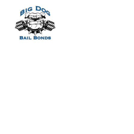
Home
Esta astucia p