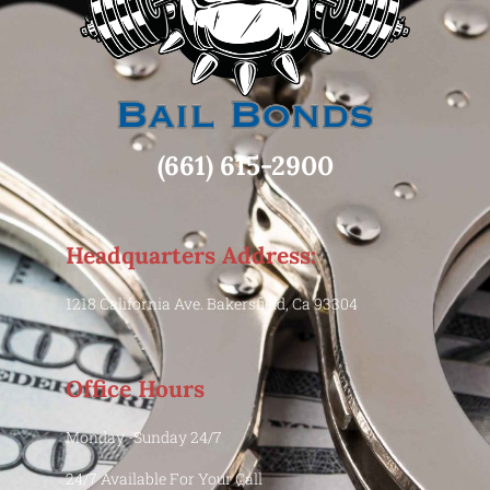
(661) 615-2900
Headquarters Address:
1218 California Ave. Bakersfield, Ca 93304
Office Hours
Monday -Sunday 24/7
24/7 Available For Your Call