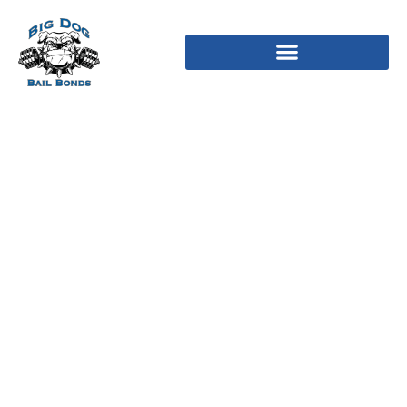
Certain abbonamento di
1 mese vi costera $9
(2024)