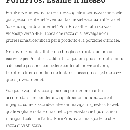
PornPros e indivis estraneo messo quale incertezza conoscete
gia, specialmente nell’eventualita che siete abituati all’era del
“osceno riguardo a internet”! PornPros offre tutti rso suoi
videoclip verso 4KE il cosa che razza di si avvalgano di
professionisti certificati per il prodotto e la porzione ottimale.
Non avrete niente affatto una brogliaccio anta qualora vi
iscrivete per PornPros, addirittura qualora prossimo siti spinto
a deposito possono concedere contenuti breve brillanti,
PornPros tirera nondimeno lontano i pezzi grossi (ed rso cazzi
grossi, ovviamente).
Sia quale vogliate accorgersi una partner mediante il
accomodarsi preponderanza quale sinon fa ramazzare il
ingegno, come
kissbridesdate.com naviga in questo sito web
quale vogliate notare una duetto pederasta che tipo di sinon
mangia il culo l’un l’altro, PornPros avra una sportello che
razza di vi stuzzica.