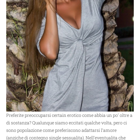
Preferite preoccuparsi certain erotico come abbia un po’ oltre a
di sostanza? Qualunque siamo eccitati qualche volta, pero ci
sono popolazione come preferiscono adattarsi l’amore
(anziche di contegno single sessualita). Nell’eventualita che