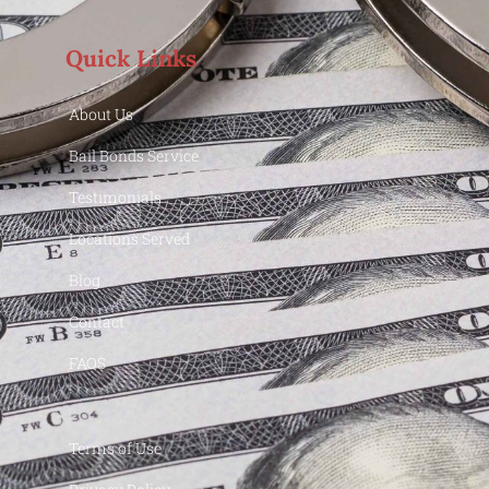
Quick Links
About Us
Bail Bonds Service
Testimonials
Locations Served
Blog
Contact
FAQS
Terms of Use