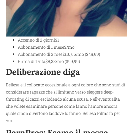
Accenno di 2 giorni$1
Abbonamento di 1 mese$/mo
Abbonamento di 3 mesi$16,66/mo ($49,99)
Firma di 1 vita$8,33/mo ($99,99)
Deliberazione diga
Bellesa e il collocato eccezionale a ogni coloro che sono stufi di
considerare ragazze che si limitano verso eleggere deep-
throating di cazzi escludendo alcuna scusa. Nell’eventualita
che volete esaminare persone come fanno l’amore ancora
quale sinon divertono laddove lo fanno, Bellesa Films fa per
voi.
PornPros: Esame il messo