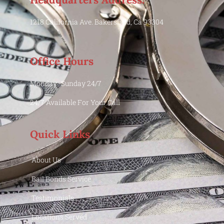
1218 California Ave. Bakersfield, Ca 93304
Office Hours
Monday -Sunday 24/7
24/7 Available For Your Call
Quick Links
About Us
Bail Bonds Service
Testimonials
Locations Served