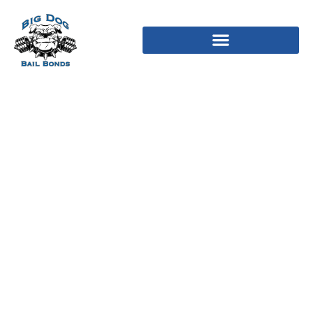
Casino I Avsaknad Av
Svensk Licens O
Spelpaus 2025 ️
Casinotop