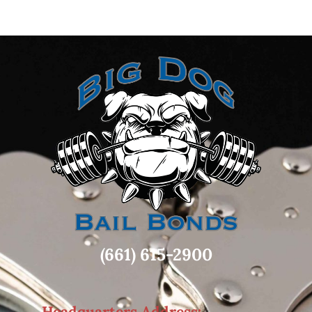
(661) 615-2900
Headquarters Address: