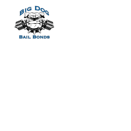
Home
Briga sexo vir
pressuroso aca