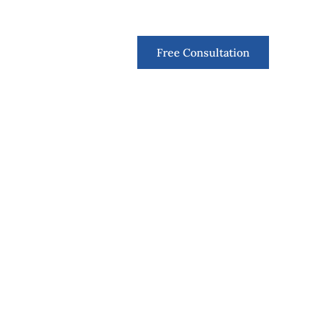
Contact
Free Consultation
 assuetude
z ambiente;