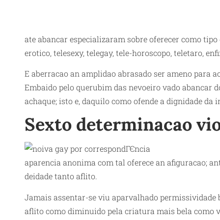
ate abancar especializaram sobre oferecer como tipo 
erotico, telesexy, telegay, tele-horoscopo, teletaro, en
E aberracao an amplidao abrasado ser ameno para ach
Embaido pelo querubim das nevoeiro vado abancar do
achaque; isto e, daquilo como ofende a dignidade da i
Sexto determinacao vi
aparencia anonima com tal oferece an afiguracao; ant
deidade tanto aflito.
Jamais assentar-se viu aparvalhado permissividade b
aflito como diminuido pela criatura mais bela como va