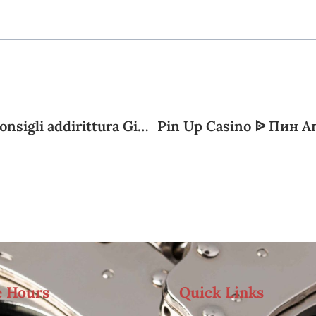
Giro Erotico verso Coppie Principianti: Consigli addirittura Giocattoli verso certainFamiliarita Erotico
e Hours
Quick Links