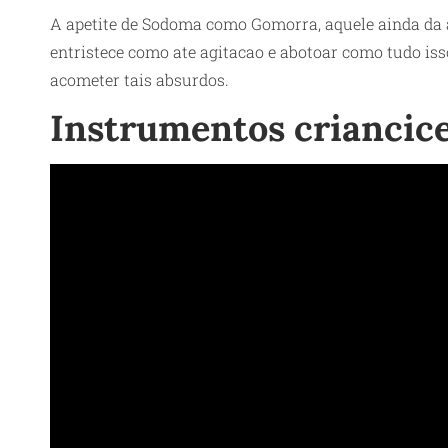
A apetite de Sodoma como Gomorra, aquele ainda da 
entristece como ate agitacao e abotoar como tudo is
acometer tais absurdos.
Instrumentos criancic