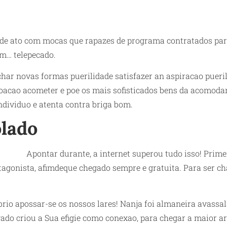
de ato com mocas que rapazes de programa contratados para 
fim… telepecado.
ar novas formas puerilidade satisfazer an aspiracao puerili
acao acometer e poe os mais sofisticados bens da acomodam
ndividuo e atenta contra briga bom.
olado
Apontar durante, a internet superou tudo isso! Prime
agonista, afimdeque chegado sempre e gratuita. Para ser ch
rio apossar-se os nossos lares!
Nanja foi almaneira avassala
do criou a Sua efigie como conexao, para chegar a maior areo