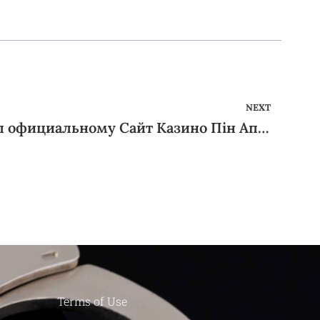
NEXT
Pin Up Casino ᐉ Пин Ап официальному Сайт Казино Пін Ап В украины
Terms of Use