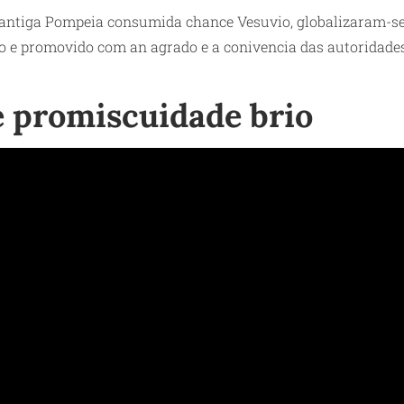
antiga Pompeia consumida chance Vesuvio, globalizaram-se 
so e promovido com an agrado e a conivencia das autoridade
e promiscuidade brio