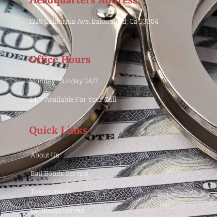
1218 California Ave. Bakersfield, Ca 93304
Office Hours
Monday -Sunday 24/7
24/7 Available For Your Call
Quick Links
About Us
Bail Bonds Service
Testimonials
Locations Served