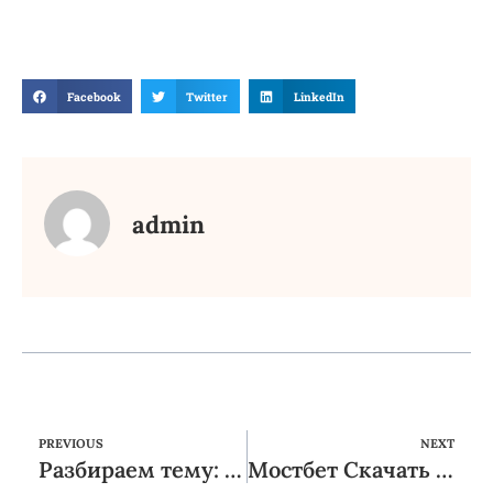
Facebook
Twitter
LinkedIn
admin
PREVIOUS
NEXT
Разбираем тему: возможно ли построить семью после работы в эскорте?
Мостбет Скачать На Андроид посетителям, Приложение Бк Mostbet Для Android в Официальном Сайте