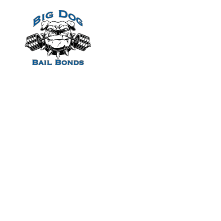
Home
5 Ohne Einzahl