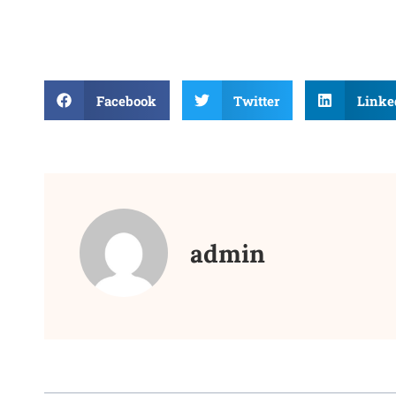
Facebook
Twitter
Linke
admin