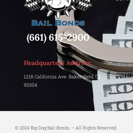
(661) 615-2900
Headquarters Address:
1218 California Ave. Bakersfield, Ca
93304
© 2024 Big Dog Bail Bonds. – All Rights Reserved.