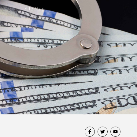
Site Map