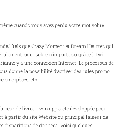
s, même cuando vous avez perdu votre mot sobre
mande,” “tels que Crazy Moment et Dream Heurter, qui
également jouer sobre n’importe où grâce à 1win
arianne y a une connexion Internet. Le processus de
us donne la possibilité d’activer des rules promo
e en espèces, etc.
aiseur de livres. 1win app a été développée pour
t à partir du site Website du principal faiseur de
des disparitions de données. Voici quelques