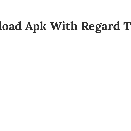
oad Apk With Regard T