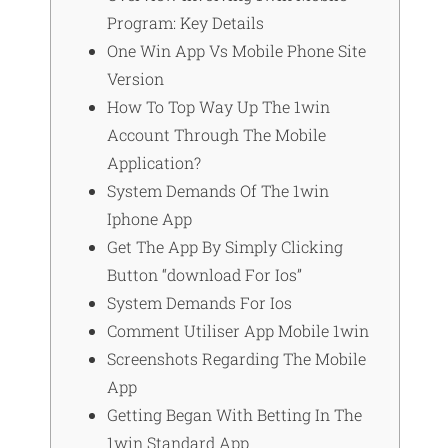
Program: Key Details
One Win App Vs Mobile Phone Site
Version
How To Top Way Up The 1win
Account Through The Mobile
Application?
System Demands Of The 1win
Iphone App
Get The App By Simply Clicking
Button “download For Ios”
System Demands For Ios
Comment Utiliser App Mobile 1win
Screenshots Regarding The Mobile
App
Getting Began With Betting In The
1win Standard App