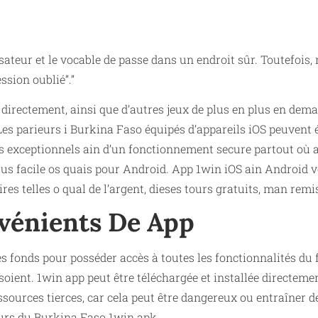
sateur et le vocable de passe dans un endroit sûr. Toutefoi
ssion oublié”.”
t directement, ainsi que d’autres jeux de plus en plus en de
es parieurs i Burkina Faso équipés d’appareils iOS peuvent 
es exceptionnels ain d’un fonctionnement secure partout où 
us facile os quais pour Android. App 1win iOS ain Android vo
s telles o qual de l’argent, dieses tours gratuits, man remis
nvénients De App
 fonds pour posséder accès à toutes les fonctionnalités du f
oient. 1win app peut être téléchargée et installée directemen
essources tierces, car cela peut être dangereux ou entraîner 
ueurs du Burkina Faso
1win apk
.