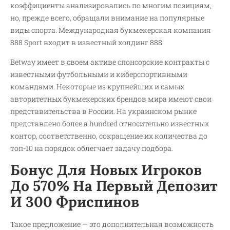
коэффициенты анализировались по многим позициям,
но, прежде всего, обращали внимание на популярные
виды спорта. Международная букмекерская компания
888 Sport входит в известный холдинг 888.
Betway имеет в своем активе спонсорские контракты с
известными футбольными и киберспортивными
командами. Некоторые из крупнейших и самых
авторитетных букмекерских брендов мира имеют свои
представительства в России. На украинском рынке
представлено более a hundred относительно известных
контор, соответственно, сокращение их количества до
топ-10 на порядок облегчает задачу подбора.
Бонус Для Новых Игроков
До 570% На Первый Депозит
И 300 Фриспинов
Такое предложение — это дополнительная возможность