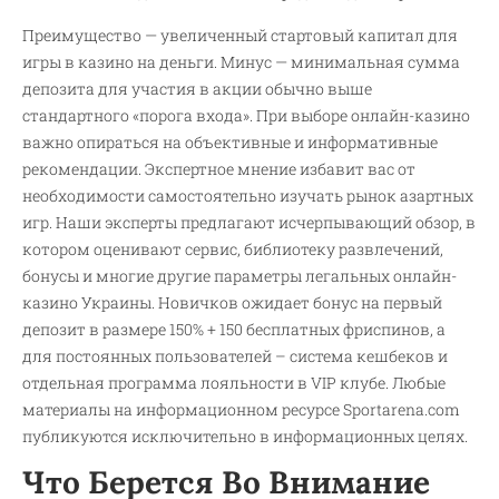
Преимущество — увеличенный стартовый капитал для
игры в казино на деньги. Минус — минимальная сумма
депозита для участия в акции обычно выше
стандартного «порога входа». При выборе онлайн-казино
важно опираться на объективные и информативные
рекомендации. Экспертное мнение избавит вас от
необходимости самостоятельно изучать рынок азартных
игр. Наши эксперты предлагают исчерпывающий обзор, в
котором оценивают сервис, библиотеку развлечений,
бонусы и многие другие параметры легальных онлайн-
казино Украины. Новичков ожидает бонус на первый
депозит в размере 150% + 150 бесплатных фриспинов, а
для постоянных пользователей – система кешбеков и
отдельная программа лояльности в VIP клубе. Любые
материалы на информационном ресурсе Sportarena.com
публикуются исключительно в информационных целях.
Что Берется Во Внимание