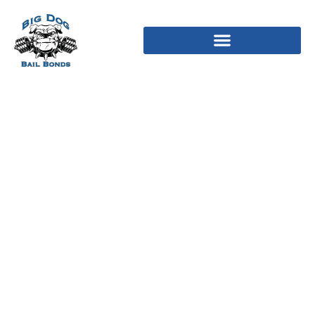
Лучшие Букмекерские
Конторы Рейтинг
Букмекерских Контор
Украины