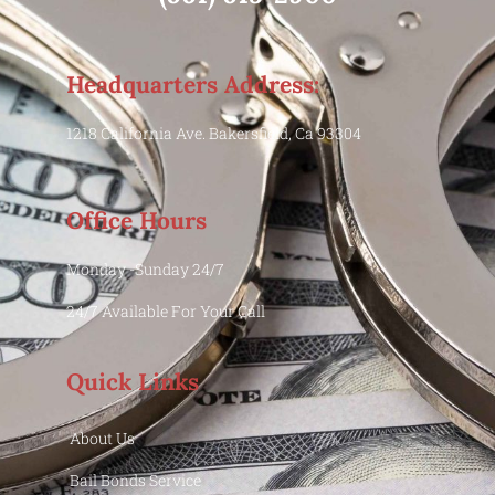
Headquarters Address:
1218 California Ave. Bakersfield, Ca 93304
Office Hours
Monday -Sunday 24/7
24/7 Available For Your Call
Quick Links
About Us
Bail Bonds Service