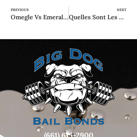
PREVIOUS
NEXT
Omegle Vs Emerald Chat Evaluate Variations & Reviews? The New York Occasions Student Journalism Institute
Quelles Sont Les Meilleures Applications De Rencontre ? Comparatif 2025
(661) 615-2900